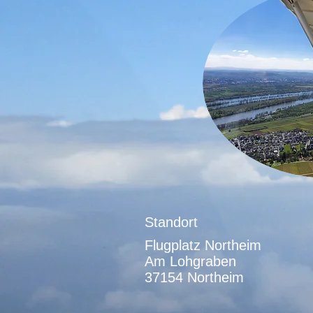
Standort
Flugplatz Northeim
Am Lohgraben
37154 Northeim