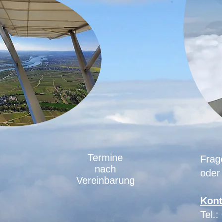
Termine
Frag
nach
oder
Vereinbarung
Kont
Tel.