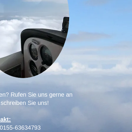
en? Rufen Sie uns gerne an
 schreiben Sie uns!
akt:
: 0155-63634793