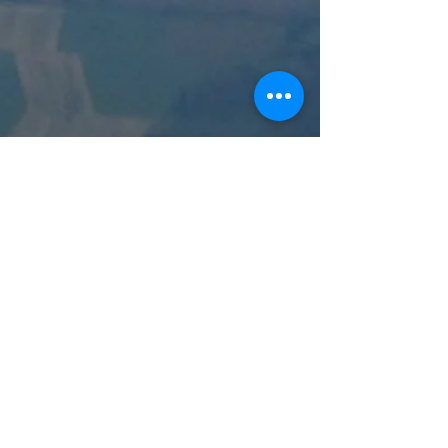
Termine
nach
Vereinbarung
Fragen? Rufen Sie uns gerne
an oder schreiben Sie uns!
Kontakt:
Tel.:
0155-63634793